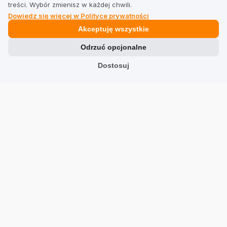
treści. Wybór zmienisz w każdej chwili.
Dowiedz się więcej w Polityce prywatności
Prawne
Akceptuję wszystkie
Odrzuć opcjonalne
Regulamin dla firm
Dostosuj
Regulamin dla użytkowników
Polityka prywatności
Branże
Sklepy
Usługi
Hotele
Restauracje
Znajdź firmę