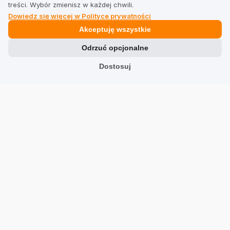
treści. Wybór zmienisz w każdej chwili.
Dowiedz się więcej w Polityce prywatności
Prawne
Akceptuję wszystkie
Odrzuć opcjonalne
Regulamin dla firm
Dostosuj
Regulamin dla użytkowników
Polityka prywatności
Branże
Sklepy
Usługi
Hotele
Restauracje
Znajdź firmę