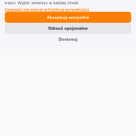
treści. Wybór zmienisz w każdej chwili.
Dowiedz się więcej w Polityce prywatności
Prawne
Akceptuję wszystkie
Odrzuć opcjonalne
Regulamin dla firm
Dostosuj
Regulamin dla użytkowników
Polityka prywatności
Branże
Sklepy
Usługi
Hotele
Restauracje
Znajdź firmę