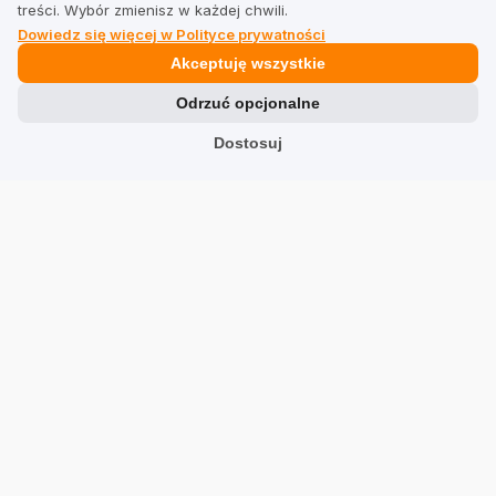
treści. Wybór zmienisz w każdej chwili.
Dowiedz się więcej w Polityce prywatności
Prawne
Akceptuję wszystkie
Odrzuć opcjonalne
Regulamin dla firm
Dostosuj
Regulamin dla użytkowników
Polityka prywatności
Branże
Sklepy
Usługi
Hotele
Restauracje
Znajdź firmę