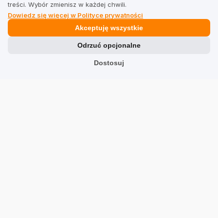
treści. Wybór zmienisz w każdej chwili.
Dowiedz się więcej w Polityce prywatności
Prawne
Akceptuję wszystkie
Odrzuć opcjonalne
Regulamin dla firm
Dostosuj
Regulamin dla użytkowników
Polityka prywatności
Branże
Sklepy
Usługi
Hotele
Restauracje
Znajdź firmę