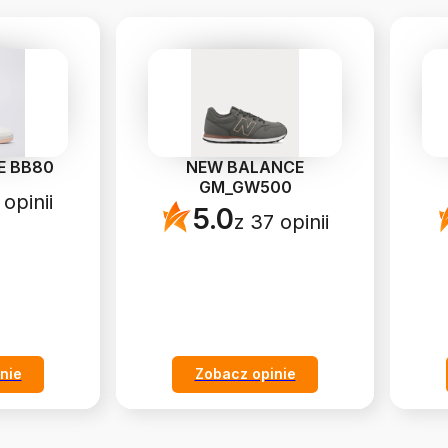
E BB80
NEW BALANCE
GM_GW500
 opinii
5.0
z 37 opinii
nie
Zobacz opinie