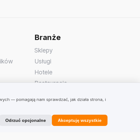
Branże
Sklepy
ników
Usługi
Hotele
Restauracje
Znajdź firmę
owych — pomagają nam sprawdzać, jak działa strona, i
Odrzuć opcjonalne
Akceptuję wszystkie