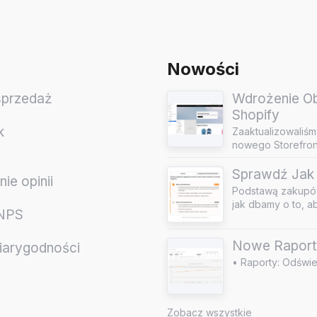
Nowości
sprzedaż
Wdrożenie Obs
Shopify
k
Zaaktualizowaliśm
nowego Storefront
Sprawdź Jak 
ie opinii
Podstawą zakupów
jak dbamy o to, a
 NPS
Nowe Raport
iarygodności
• Raporty: Odświe
e
Zobacz wszystkie