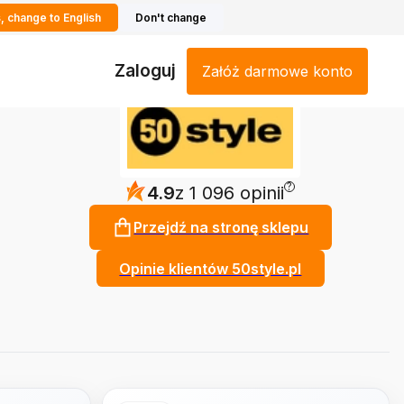
, change to English
Don't change
Zaloguj
Załóż darmowe konto
?
4.9
z 1 096 opinii
Przejdź na stronę sklepu
Opinie klientów 50style.pl