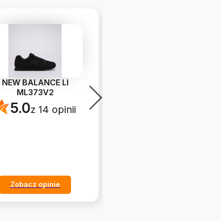
NEW BALANCE LI
FILA D FORMATION
ML373V2
4.8
z 54 opinii
5.0
z 14 opinii
Zobacz opinie
Zobacz opinie