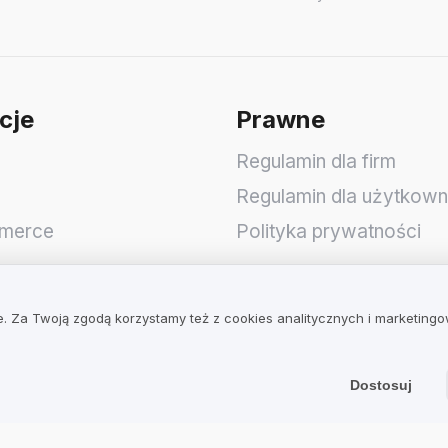
cje
Prawne
Regulamin dla firm
Regulamin dla użytkow
merce
Polityka prywatności
op
. Za Twoją zgodą korzystamy też z cookies analitycznych i marketing
Dostosuj
 S.A.
wicka 3
,
51-641