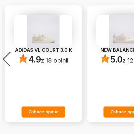
ADIDAS VL COURT 3.0 K
NEW BALANC
4.9
5.0
z 18 opinii
z 12
Zobacz opinie
Zobacz opi