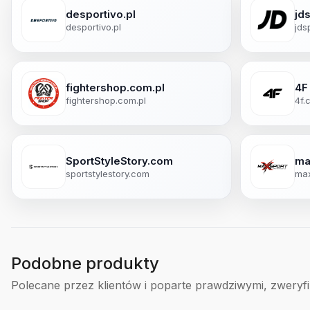
desportivo.pl
jd
desportivo.pl
jds
fightershop.com.pl
4F
fightershop.com.pl
4f.
SportStyleStory.com
ma
sportstylestory.com
max
Podobne produkty
Polecane przez klientów i poparte prawdziwymi, zweryf