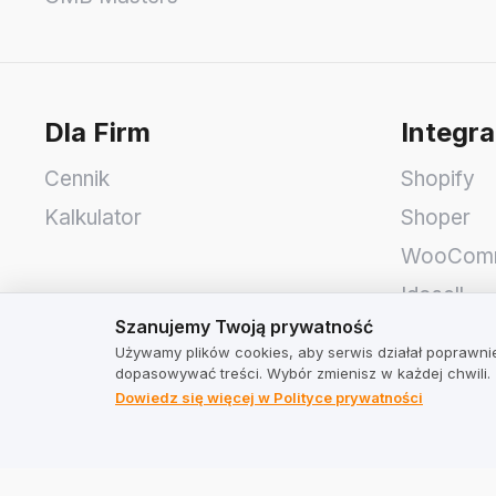
Dla Firm
Integra
Cennik
Shopify
Kalkulator
Shoper
WooCom
Idosell
Szanujemy Twoją prywatność
Szanujemy Twoją prywatność
PrestaSh
Używamy plików cookies, aby serwis działał poprawnie
dopasowywać treści. Wybór zmienisz w każdej chwili.
TrustMate
Adres
Dowiedz się więcej w Polityce prywatności
Kontakt
TrustMate
Informacje dla akcjonariuszy
Bartoszo