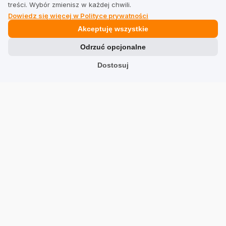
treści. Wybór zmienisz w każdej chwili.
Dowiedz się więcej w Polityce prywatności
Prawne
Akceptuję wszystkie
Odrzuć opcjonalne
Regulamin dla firm
Dostosuj
Regulamin dla użytkowników
Polityka prywatności
Branże
Sklepy
Usługi
Hotele
Restauracje
Znajdź firmę