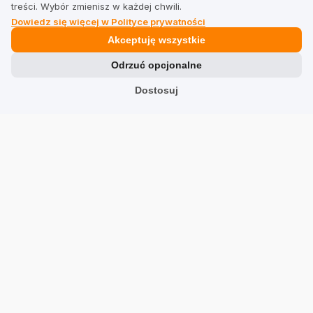
treści. Wybór zmienisz w każdej chwili.
Dowiedz się więcej w Polityce prywatności
Prawne
Akceptuję wszystkie
Odrzuć opcjonalne
Regulamin dla firm
Dostosuj
Regulamin dla użytkowników
Polityka prywatności
Branże
Sklepy
Usługi
Hotele
Restauracje
Znajdź firmę