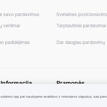
te savo pardavimus
Svetainės pozicionavim
ų vertimai
Tarptautiniai pardavimai
mo padidėjimas
Dar daugiau pardavimų
 Informacija
Pramonės
si taisyklės verslui
Parduotuvės
utikimu taip pat naudojame analitikos ir rinkodaros slapukus, kad pamaty
si taisyklės
Paslaugos
ams