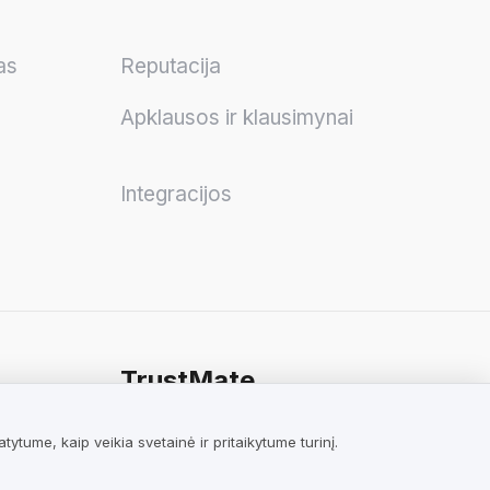
as
Reputacija
Apklausos ir klausimynai
Integracijos
TrustMate
Susisiekite
tume, kaip veikia svetainė ir pritaikytume turinį.
Atsiliepimai apie mus