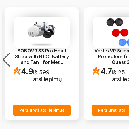
BOBOVR S3 Pro Head
VortexVR Silic
Strap with B100 Battery
Protectors fo
and Fan | for Met
...
Quest 
4.9
4.7
iš 599
iš 25
atsiliepimų
atsili
Peržiūrėti atsiliepimus
Peržiūrėti atsi