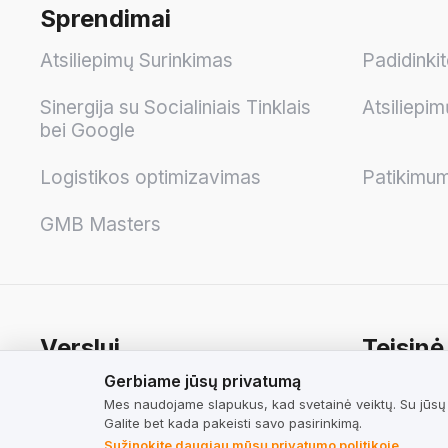
Sprendimai
Atsiliepimų Surinkimas
Padidinki
Sinergija su Socialiniais Tinklais
Atsiliepim
bei Google
Logistikos optimizavimas
Patikimu
GMB Masters
Verslui
Teisinė
Gerbiame jūsų privatumą
Gerbiame jūsų privatumą
Kainoraštis
Naudojimo
Mes naudojame slapukus, kad svetainė veiktų. Su jūsų s
Skaičiuotuvas
Naudojimo
Galite bet kada pakeisti savo pasirinkimą.
vartotoj
Sužinokite daugiau mūsų privatumo politikoje