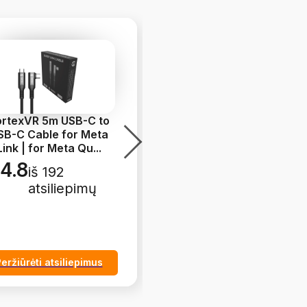
rtexVR 5m USB-C to
VortexVR Silicone Face
SB-C Cable for Meta
Cover / Shield for Meta
Link | for Meta Qu
...
Quest 3
4.8
4.8
iš 192
iš 46
atsiliepimų
atsiliepimų
eržiūrėti atsiliepimus
Peržiūrėti atsiliepimus