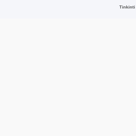
Viešbučiai
Tinkinti
 politika
Restoranai
Rasti įmonę