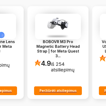
one Lens
BOBOVR M3 Pro
Vo
r Meta
Magnetic Battery Head
U
3
Strap | for Meta Quest
3
...
4.9
iš 254
epimų
atsiliepimų
liepimus
Peržiūrėti atsiliepimus
P