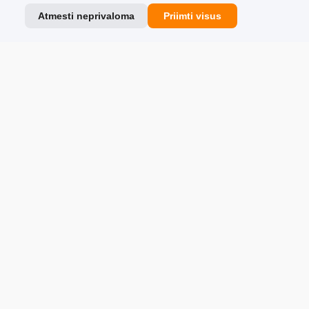
Partneriai
Atmesti neprivaloma
Priimti visus
Team