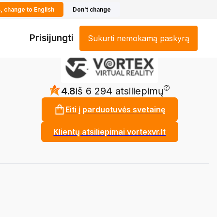
, change to English
Don't change
Prisijungti
Sukurti nemokamą paskyrą
?
4.8
iš 6 294 atsiliepimų
Eiti į parduotuvės svetainę
Klientų atsiliepimai vortexvr.lt