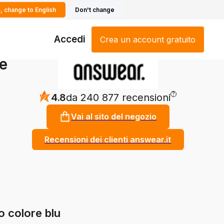
, change to English
Don't change
Accedi
Crea un account gratuito
re
?
4.8
da 240 877 recensioni
Vai al sito del negozio
Recensioni dei clienti answear.it
o colore blu