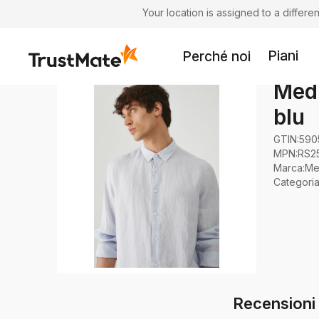
Your location is assigned to a differ
Piani
Perché noi
Medi
blu
GTIN:
590
MPN:
RS2
Marca
:
Me
Categori
Recensioni 