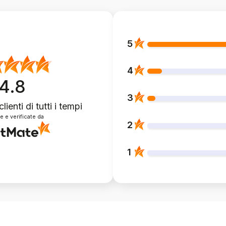
5
4
4.8
3
clienti
di tutti i tempi
e e verificate da
2
1