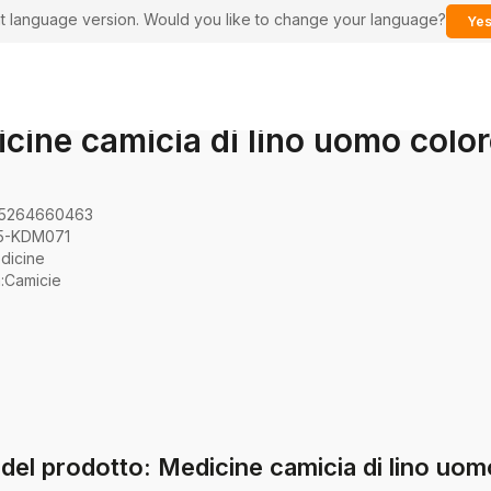
ent language version. Would you like to change your language?
Yes
cine camicia di lino uomo colo
5264660463
5-KDM071
dicine
a
:
Camicie
del prodotto: Medicine camicia di lino uom