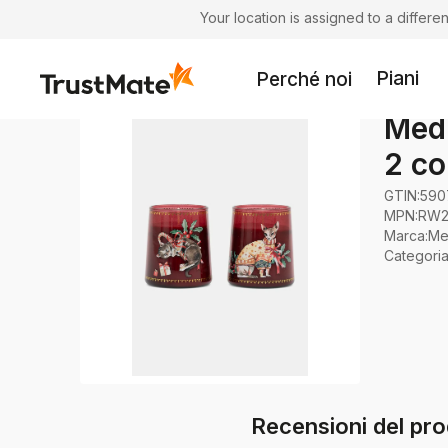
Your location is assigned to a differ
Piani
Perché noi
Medi
2 co
GTIN:
590
MPN:
RW2
Marca
:
Me
Categori
Recensioni del pro