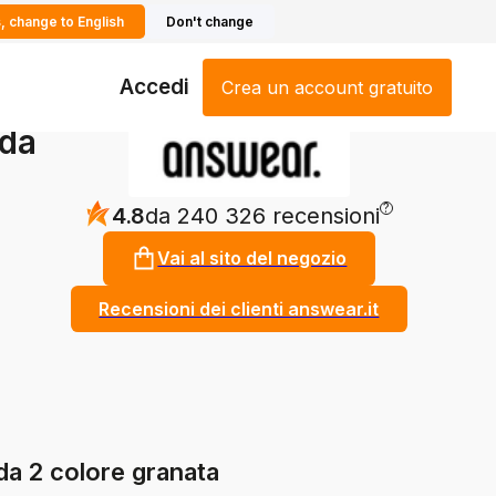
, change to English
Don't change
Accedi
Crea un account gratuito
 da
?
4.8
da 240 326 recensioni
Vai al sito del negozio
Recensioni dei clienti answear.it
da 2 colore granata