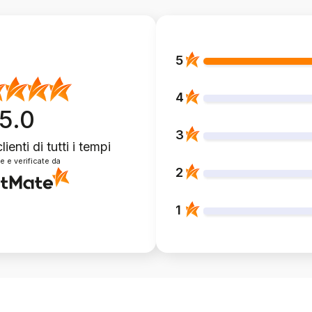
5
4
5.0
3
lienti
di tutti i tempi
e e verificate da
2
1