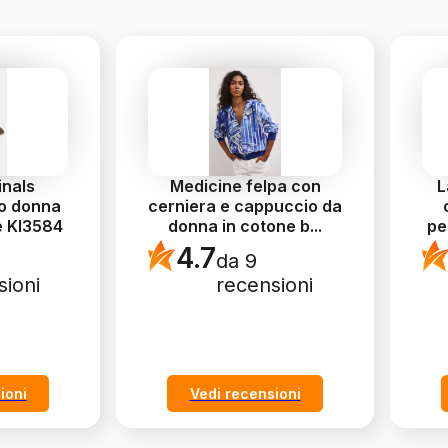
inals
Medicine felpa con
L
o donna
cerniera e cappuccio da
e KI3584
donna in cotone b
...
pe
4.7
da 9
sioni
recensioni
ioni
Vedi recensioni