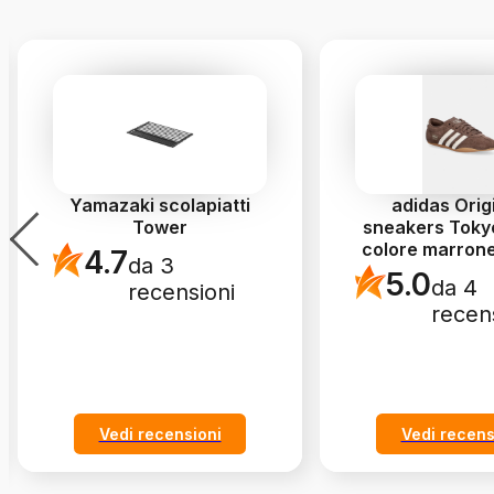
Yamazaki scolapiatti
adidas Orig
Tower
sneakers Toky
colore marron
4.7
da 3
5.0
da 4
recensioni
recen
Vedi recensioni
Vedi recens