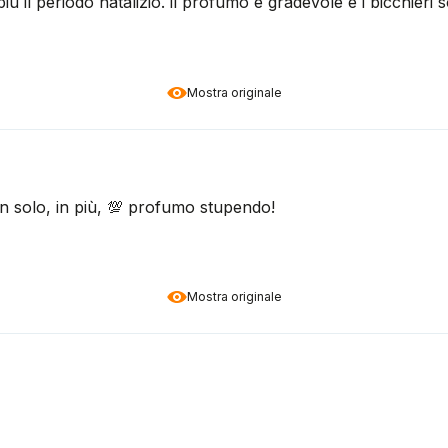
iù il periodo natalizio. il profumo è gradevole e i bicchieri so
Mostra originale
on solo, in più, 💯 profumo stupendo!
Mostra originale