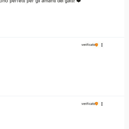
no perfetti per gli amanti dei gatti! ❤️
verificato
verificato