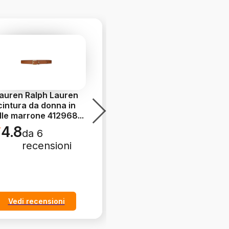
auren Ralph Lauren
Camper TWS sneakers
cintura da donna in
da donna verdi basse
lle marrone 412968
...
K201626-022
4.8
5.0
da 6
da 5
recensioni
recensioni
Vedi recensioni
Vedi recensioni