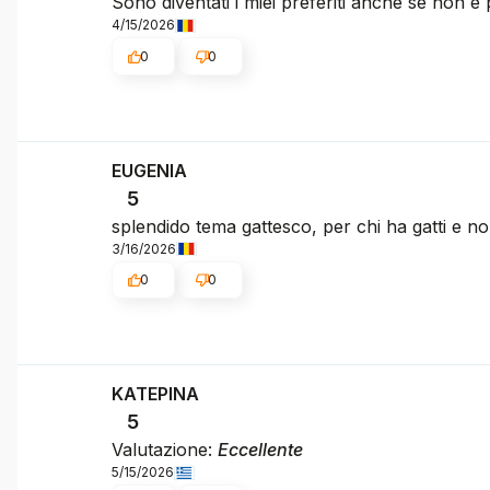
Sono diventati i miei preferiti anche se non è p
4/15/2026
0
0
EUGENIA
5
splendido tema gattesco, per chi ha gatti e n
3/16/2026
0
0
ΚΑΤΕΡΙΝΑ
5
Valutazione:
Eccellente
5/15/2026