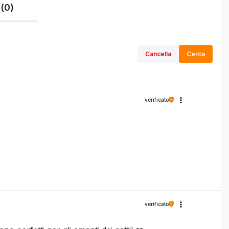
(0)
Cancella
Cerca
verificato
verificato