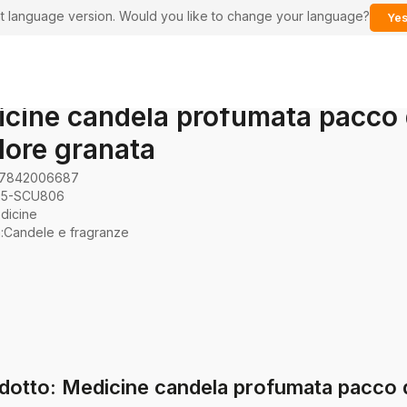
ent language version. Would you like to change your language?
Yes
cine candela profumata pacco
lore granata
7842006687
5-SCU806
dicine
a
:
Candele e fragranze
dotto: Medicine candela profumata pacco 