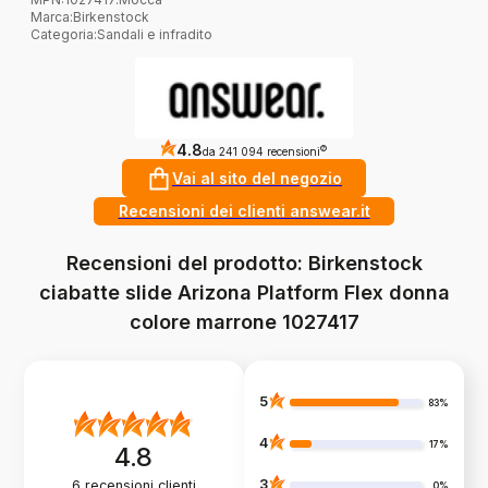
Marca
:
Birkenstock
Categoria
:
Sandali e infradito
4.8
?
da 241 094 recensioni
Vai al sito del negozio
Recensioni dei clienti answear.it
Recensioni del prodotto: Birkenstock
ciabatte slide Arizona Platform Flex donna
colore marrone 1027417
5
83%
4
17%
4.8
3
6
recensioni clienti
0%