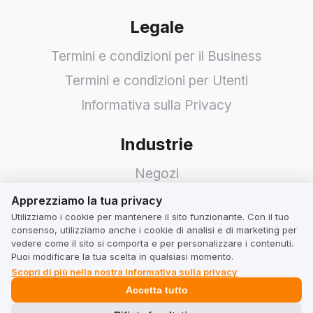
Legale
Termini e condizioni per il Business
Termini e condizioni per Utenti
Informativa sulla Privacy
Industrie
Negozi
Apprezziamo la tua privacy
Servizi
Apprezziamo la tua privacy
Utilizziamo i cookie per mantenere il sito funzionante. Con il tuo
Hotel
consenso, utilizziamo anche i cookie di analisi e di marketing per
vedere come il sito si comporta e per personalizzare i contenuti.
Ristoranti
Puoi modificare la tua scelta in qualsiasi momento.
Trova un'azienda
Scopri di più nella nostra Informativa sulla privacy
Accetta tutto
TrustMate