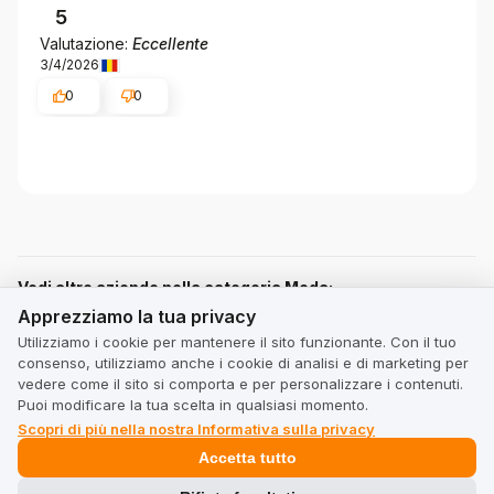
5
Valutazione:
Eccellente
3/4/2026
0
0
Vedi altre aziende nella categoria Moda:
Apprezziamo la tua privacy
Apprezziamo la tua privacy
prm.com/it
Utilizziamo i cookie per mantenere il sito funzionante. Con il tuo
prm.com/it
consenso, utilizziamo anche i cookie di analisi e di marketing per
vedere come il sito si comporta e per personalizzare i contenuti.
Puoi modificare la tua scelta in qualsiasi momento.
Scopri di più nella nostra Informativa sulla privacy
gomez.moda/it
Accetta tutto
gomez.moda/it