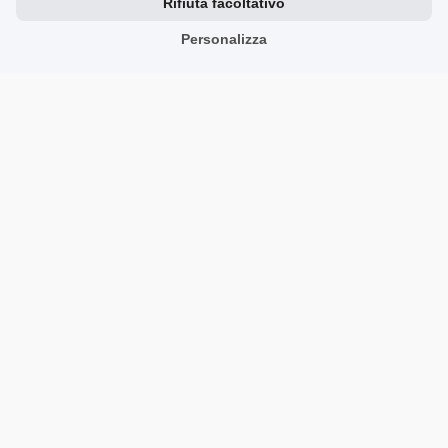
Rifiuta facoltativo
Personalizza
hornhelmets.com
hornhelmets.com
Prodotti simili
Fidato dai clienti e supportato da recensioni reali e verificate.