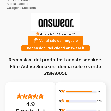
Marca
:
Lacoste
Categoria
:
Sneakers
4.8
?
da 240 266 recensioni
Vai al sito del negozio
Recensioni dei clienti answear.it
Recensioni del prodotto: Lacoste sneakers
Elite Active Sneakers donna colore verde
51SFA0056
5
88%
4
12%
4.9
3
17
recensioni clienti
0%