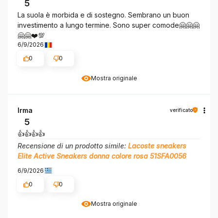
5
La suola è morbida e di sostegno. Sembrano un buon
investimento a lungo termine. Sono super comode🤗🤗🤗
🤗🤗❤️💯
6/9/2026
0
0
Mostra originale
Irma
verificato
5
👍️👍️👍️👍️
Recensione di un prodotto simile:
Lacoste sneakers
Elite Active Sneakers donna colore rosa 51SFA0056
6/9/2026
0
0
Mostra originale