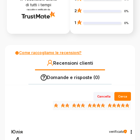
di tutti i tempi
raccolte e verificate da
2
0%
1
0%
Come raccogliamo le recensioni?
Recensioni clienti
Domande e risposte (0)
Cancella
Cerca
Юлія
verificato
4