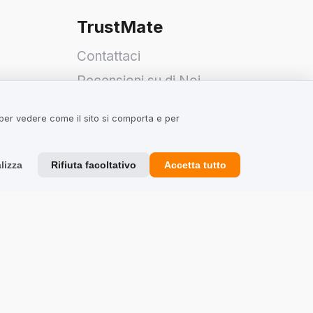
TrustMate
Contattaci
Recensioni su di Noi
Partner
 per vedere come il sito si comporta e per
Team
lizza
Rifiuta facoltativo
Accetta tutto