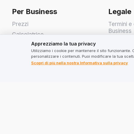
Per Business
Legale
Prezzi
Termini e 
Business
Calcolatrice
Apprezziamo la tua privacy
Termini e 
Apprezziamo la tua privacy
Utilizziamo i cookie per mantenere il sito funzionante. 
Informati
personalizzare i contenuti. Puoi modificare la tua scel
Scopri di più nella nostra Informativa sulla privacy
Indirizzo
TrustMate S.A.
Bartoszowicka 3
,
51-641
Breslavia
,
Polonia