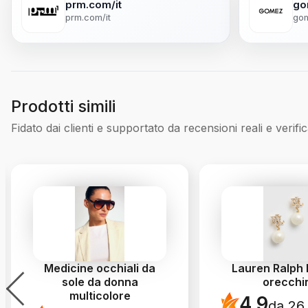
prm.com/it
go
prm.com/it
gom
Prodotti simili
Fidato dai clienti e supportato da recensioni reali e verific
Medicine occhiali da
Lauren Ralph
sole da donna
orecchi
multicolore
4.9
da 26