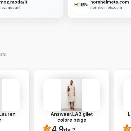
mez.moda/it
hornhelmets.com
ez.moda/it
hornhelmets.com
ate.
 Lauren
Answear.LAB gilet
L
ni
colore beige
4.9
da 7