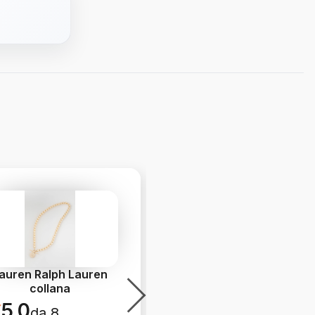
auren Ralph Lauren
Balvi cusrodia per
collana
occhiali
5.0
5.0
da 8
da 3