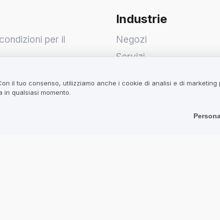
Industrie
condizioni per il
Negozi
Servizi
condizioni per Utenti
Hotel
Con il tuo consenso, utilizziamo anche i cookie di analisi e di marketing
va sulla Privacy
Ristoranti
ta in qualsiasi momento.
Trova un'azienda
Persona