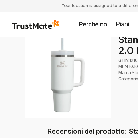
Your location is assigned to a differ
Piani
Perché noi
Stan
2.O 
GTIN:
121
MPN:
10.1
Marca
:
St
Categori
Recensioni del prodotto: St