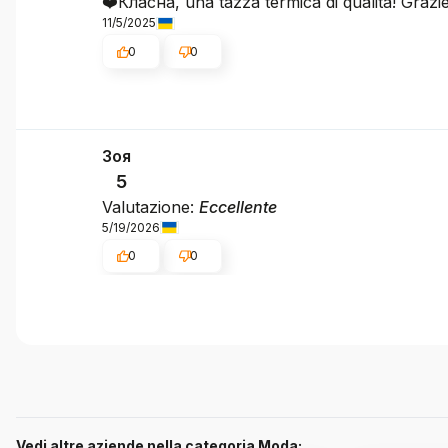
❤️Класна, una tazza termica di qualità! Grazie
11/5/2025
0
0
Зоя
5
Valutazione:
Eccellente
5/19/2026
0
0
Vedi altre aziende nella categoria Moda: