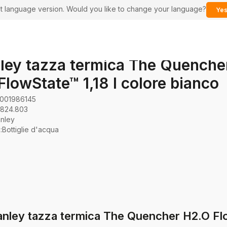
ent language version. Would you like to change your language?
Yes
ley tazza termica The Quenche
FlowState™ 1,18 l colore bianco
0001986145
0824.803
anley
a
:
Bottiglie d'acqua
anley tazza termica The Quencher H2.O Flo