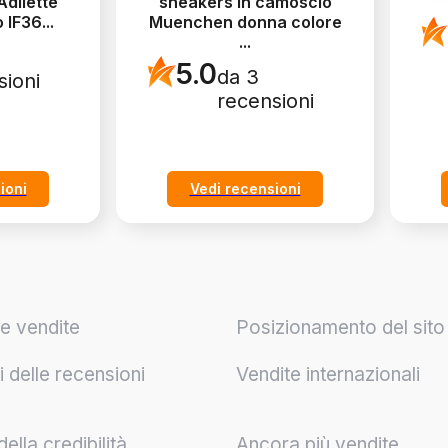
Adilette
sneakers in camoscio
o IF36
...
Muenchen donna colore
...
5.0
da 3
sioni
recensioni
ioni
Vedi recensioni
e vendite
Posizionamento del sit
 delle recensioni
Vendite internazionali
lla credibilità
Ancora più vendite