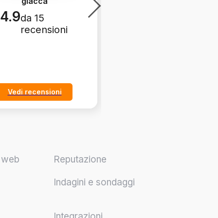
giacca
sneakers da donna
beige KJ7998
4.9
da 15
5.0
da 3
recensioni
recensioni
Vedi recensioni
Vedi recensioni
o web
Reputazione
Indagini e sondaggi
Integrazioni