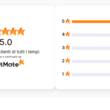
5
4
5.0
3
lienti
di tutti i tempi
e e verificate da
2
1