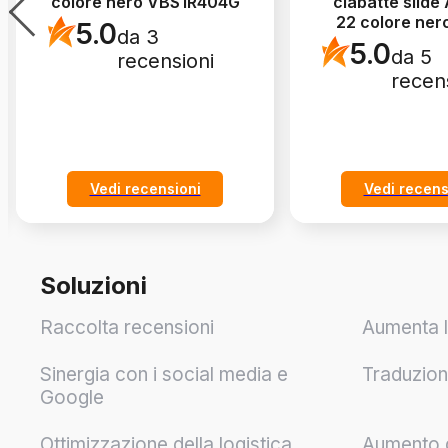
colore nero VBS1R404G
ciabatte slide 
22 colore ner
5.0
da 3
5.0
da 5
recensioni
recen
Vedi recensioni
Vedi recens
Soluzioni
Raccolta recensioni
Aumenta l
Sinergia con i social media e
Traduzioni
Google
Ottimizzazione della logistica
Aumento de