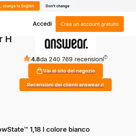
, change to English
Don't change
Accedi
Crea un account gratuito
r H
?
4.8
da 240 769 recensioni
Vai al sito del negozio
Recensioni dei clienti answear.it
wState™ 1,18 l colore bianco