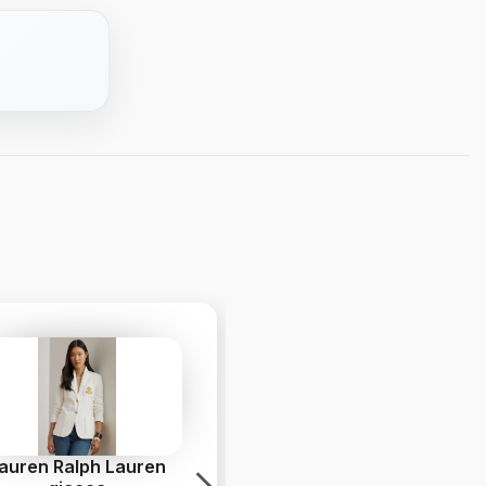
auren Ralph Lauren
adidas Run 70s 2.0