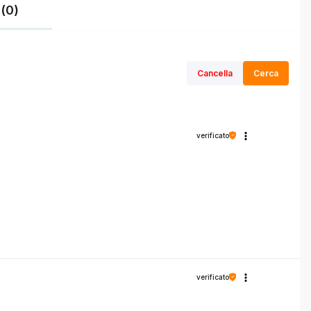
(0)
Cancella
Cerca
verificato
verificato