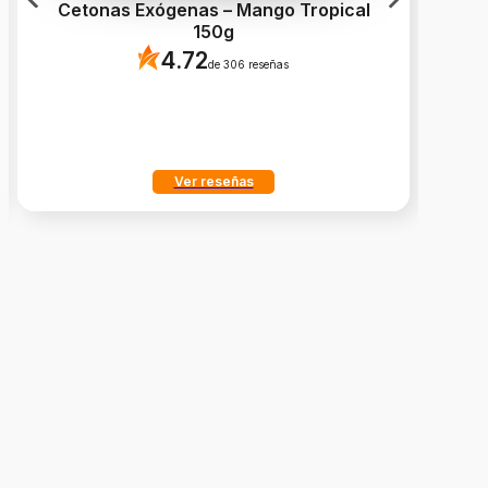
Cetonas Exógenas – Mango Tropical
C
150g
4.72
de 306 reseñas
Ver reseñas