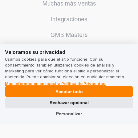
Muchas más ventas
Integraciones
GMB Masters
Valoramos su privacidad
Valoramos su privacidad
Usamos cookies para que el sitio funcione. Con su
consentimiento, también utilizamos cookies de análisis y
marketing para ver cómo funciona el sitio y personalizar el
Para Empresa
contenido. Puede cambiar su elección en cualquier momento.
Más información en nuestra Política de Privacidad
Precios
Aceptar todo
Calculadora
Rechazar opcional
Legal
Personalizar
Términos y Condiciones para Empresas
Términos y Condiciones para Usuarios