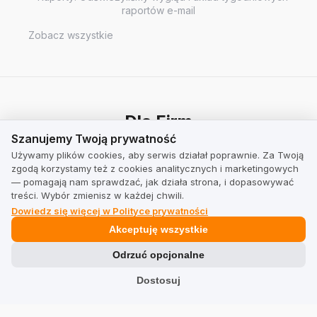
raportów e-mail
Zobacz wszystkie
Dla Firm
Szanujemy Twoją prywatność
Szanujemy Twoją prywatność
Cennik
Używamy plików cookies, aby serwis działał poprawnie. Za Twoją
zgodą korzystamy też z cookies analitycznych i marketingowych
Kalkulator
— pomagają nam sprawdzać, jak działa strona, i dopasowywać
treści. Wybór zmienisz w każdej chwili.
Dowiedz się więcej w Polityce prywatności
Integracje
Akceptuję wszystkie
Shopify
Odrzuć opcjonalne
Shoper
Dostosuj
WooCommerce