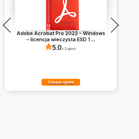
Adobe Acrobat Pro 2022 – Windows
E
– licencja wieczysta ESD 1
...
5.0
z 3 opinii
Zobacz opinie